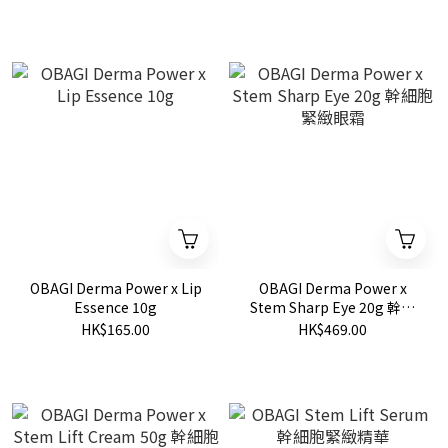
OBAGI Derma Power x Lip
OBAGI Derma Power x
Essence 10g
Stem Sharp Eye 20g 幹細
胞緊緻眼霜
HK$165.00
HK$469.00