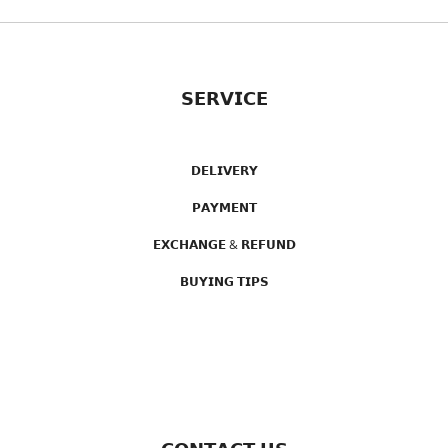
𝗦𝗘𝗥𝗩𝗜𝗖𝗘
𝗗𝗘𝗟𝗜𝗩𝗘𝗥𝗬
𝗣𝗔𝗬𝗠𝗘𝗡𝗧
𝗘𝗫𝗖𝗛𝗔𝗡𝗚𝗘 & 𝗥𝗘𝗙𝗨𝗡𝗗
𝗕𝗨𝗬𝗜𝗡𝗚 𝗧𝗜𝗣𝗦