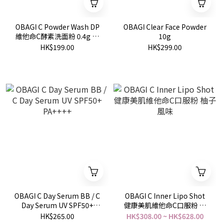
OBAGI C Powder Wash DP
OBAGI Clear Face Powder
維他命C酵素洗面粉 0.4g ×
10g
30個入
HK$199.00
HK$299.00
OBAGI C Day Serum BB / C
OBAGI C Inner Lipo Shot
Day Serum UV SPF50+
健康美肌維他命C口服粉 柚
PA++++
子風味
HK$265.00
HK$308.00 ~ HK$628.00