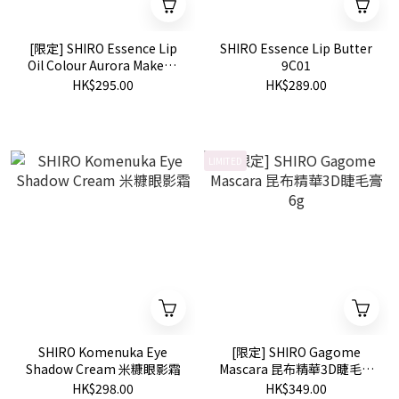
[限定] SHIRO Essence Lip
SHIRO Essence Lip Butter
Oil Colour Aurora Makeup
9C01
Collection
HK$295.00
HK$289.00
LIMITED
SHIRO Komenuka Eye
[限定] SHIRO Gagome
Shadow Cream 米糠眼影霜
Mascara 昆布精華3D睫毛膏
6g
HK$298.00
HK$349.00