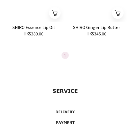
SHIRO Essence Lip Oil
SHIRO Ginger Lip Butter
HK$289.00
HK$345.00
1
𝗦𝗘𝗥𝗩𝗜𝗖𝗘
𝗗𝗘𝗟𝗜𝗩𝗘𝗥𝗬
𝗣𝗔𝗬𝗠𝗘𝗡𝗧