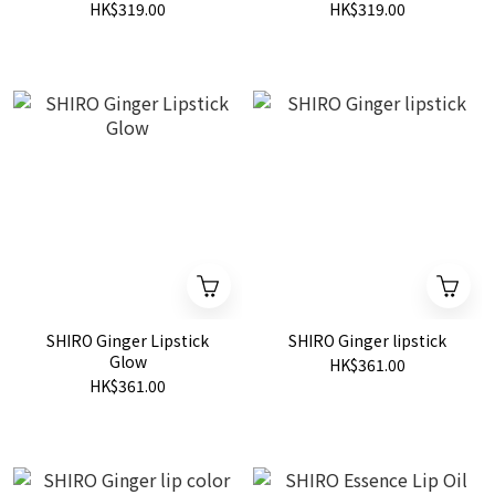
眼影液 5ml
眼影液
HK$319.00
HK$319.00
SHIRO Ginger Lipstick
SHIRO Ginger lipstick
Glow
HK$361.00
HK$361.00