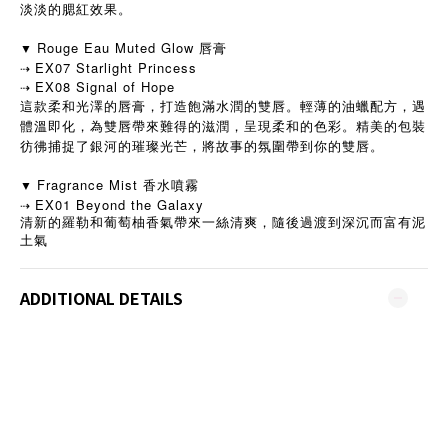
淡淡的腮紅效果。
Rouge Eau Muted Glow 唇膏
▼
EX07 Starlight Princess
⇢
EX08 Signal of Hope
⇢
這款柔和光澤的唇膏，打造飽滿水潤的雙唇。輕薄的油蠟配方，遇
體溫即化，為雙唇帶來難得的滋潤，呈現柔和的色彩。精美的包裝
彷彿捕捉了銀河的璀璨光芒，將故事的氛圍帶到你的雙唇。
Fragrance Mist 香水噴霧
▼
EX01 Beyond the Galaxy
⇢
清新的羅勒和葡萄柚香氣帶來一絲清爽，隨後過渡到深沉而富有泥
土氣
ADDITIONAL DETAILS