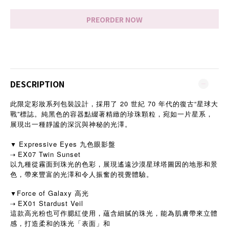
PREORDER NOW
DESCRIPTION
此限定彩妝系列包裝設計，採用了 20 世紀 70 年代的復古“星球大
戰”標誌。純黑色的容器點綴著精緻的珍珠顆粒，宛如一片星系，
展現出一種靜謐的深沉與神秘的光澤。
Expressive Eyes 九色眼影盤
▼
EX07 Twin Sunset
⇢
以九種從霧面到珠光的色彩，展現遙遠沙漠星球塔圖因的地形和景
色，帶來豐富的光澤和令人振奮的視覺體驗。
Force of Galaxy 高光
▼
EX01 Stardust Veil
⇢
這款高光粉也可作腮紅使用，蘊含細膩的珠光，能為肌膚帶來立體
感，打造柔和的珠光「表面」和