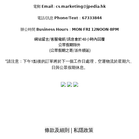
電郵 𝗘𝗺𝗮𝗶𝗹 : 𝗰𝘀.𝗺𝗮𝗿𝗸𝗲𝘁𝗶𝗻𝗴@𝗷𝗽𝗲𝗱𝗶𝗮.𝗵𝗸
電話/訊息 𝗣𝗵𝗼𝗻𝗲/𝗧𝗲𝘅𝘁：𝟲𝟳𝟯𝟯𝟯𝟴𝟰𝟰
辦公時間
𝗕𝘂𝘀𝗶𝗻𝗲𝘀𝘀 𝗛𝗼𝘂𝗿𝘀
：𝗠𝗢𝗡-𝗙𝗥𝗜 𝟭𝟮𝗡𝗢𝗢𝗡-𝟴𝗣𝗠
網站留言/客服電郵/訊息會於48小時內回覆
公眾假期除外
(公眾假期之寄/派件順延)
*請注意：下午1點後的訂單將於下一個工作日處理，空運物流於星期六、
日與公眾假期休息。
|
條款及細則
私隱政策