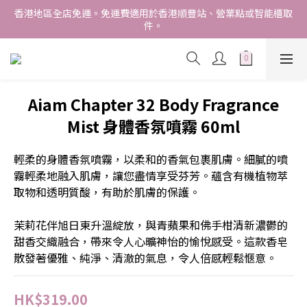
香港地區全店免運。免運費適用於香港順豐站、營業點或智能櫃取
香港地區全店免運。免運費適用於香港順豐站、營業點或智能櫃取
件。
件。
Free delivery within Hong Kong SAR. Applicable to Hong 
Kong S.F store,business station or SF locker pick up. 
WE SHIP INTERNATIONALLY. INTERNATIONAL SHIPPING 
Aiam Chapter 32 Body Fragrance
STARTING FROM HKD280/3KG.
Mist 身體香氛噴霧 60ml
香港地區全店免運。免運費適用於香港順豐站、營業點或智能櫃取
件。
輕柔的身體香氛噴霧，以柔和的香氣包裹肌膚。細膩的噴
霧輕柔地融入肌膚，讓您盡情享受芬芳。蘊含有機植物萃
取物和透明質酸，有助於肌膚的保護。
茉莉花伴旭日東升溫綻放，與青蘋果和佛手柑清新濃鬱的
甜香交織融合，帶來令人心曠神怡的愉悅感受。這款香皂
散發著優雅、純淨、清澈的氣息，令人倍感輕鬆愜意。
HK$319.00