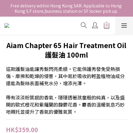
香港地區全店免運。免運費適用於香港順豐站、營業點或智能櫃取
Free delivery within Hong Kong SAR. Applicable to Hong 
Kong S.F store,business station or SF locker pick up. 
件。
WE SHIP INTERNATIONALLY. INTERNATIONAL SHIPPING 
STARTING FROM HKD280/3KG.
香港地區全店免運。免運費適用於香港順豐站、營業點或智能櫃取
Aiam Chapter 65 Hair Treatment Oil
件。
護髮油 100ml
這款護髮油能讓秀髮閃亮柔順。它能保護秀發免受熱損
傷、摩擦和乾燥的侵害，其中易於吸收的輕盈植物油成分
還能為髮絲表面補充水分，增添光澤。
帶有淡淡粉質感的香氣，隱隱透著孩童般的純真，以及盛
開的歐式橙花和紫羅蘭的馥鬱花香。麝香的溫暖氣息巧妙
地襯托並提升了香氣的優雅氣質。
HK$359.00