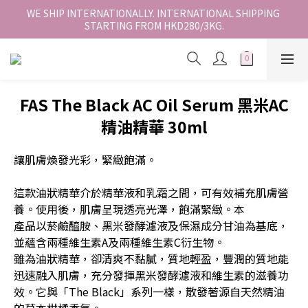
香港地區全店免運。免運費適用於香港順豐站、營業點或智能櫃取
WE SHIP INTERNATIONALLY. INTERNATIONAL SHIPPING 
STARTING FROM HKD280/3KG.
件。
香港地區全店免運。免運費適用於香港順豐站、營業點或智能櫃取
件。
FAS The Black AC Oil Serum 黑米AC
精油精華 30ml
讓肌膚煥發光彩，緊緻飽滿。
這款油狀精華介於精華液和乳霜之間，可有效補充肌膚營
養。使用後，肌膚呈現透亮光澤，飽滿緊緻。本
產品以菸鹼醯胺、黑米發酵濾液及保濕成分甘油為基底，
並蘊含兩種維生素A及兩種維生素C衍生物。
雖為油狀精華，卻清爽不黏膩，質地輕盈，豐潤的質地能
迅速融入肌膚，充分發揮黑米發酵濾液和維生素的滋養功
效。它與「The Black」系列一樣，散發著源自天然精油