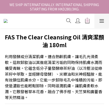
香港地區全店免運。免運費適用於香港順豐站、營業點或智能櫃取
WE SHIP INTERNATIONALLY. INTERNATIONAL SHIPPING 
STARTING FROM HKD280/3KG.
件。
香港地區全店免運。免運費適用於香港順豐站、營業點或智能櫃取
件。
FAS The Clear Cleansing Oil 清爽潔顏
油 180ml
利用發酵成分清潔肌膚。適合熟齡肌膚，讓毛孔光滑柔
軟。這款卸妝油以其徹底清潔污垢的同時保持肌膚水潤而
備受青睞。它蘊含低分子量發酵綠茶籽油（以冷壓法從綠
茶籽中萃取，並經酵母發酵）、米糠油和米神經醯胺，能
有效鎖住肌膚水分。它能一步卸除毛孔中堆積的污垢，即
使是濃妝也能輕鬆卸除，同時滋潤肌膚，讓肌膚柔軟水
潤。它散發著草本花香，融合了佛手柑、天竺葵和廣藿香
等天然精油。