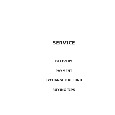
𝗦𝗘𝗥𝗩𝗜𝗖𝗘
𝗗𝗘𝗟𝗜𝗩𝗘𝗥𝗬
𝗣𝗔𝗬𝗠𝗘𝗡𝗧
𝗘𝗫𝗖𝗛𝗔𝗡𝗚𝗘 & 𝗥𝗘𝗙𝗨𝗡𝗗
𝗕𝗨𝗬𝗜𝗡𝗚 𝗧𝗜𝗣𝗦