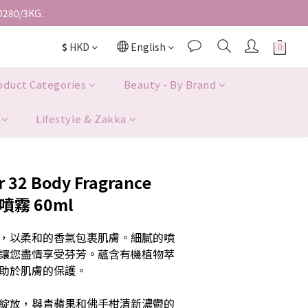
D280/3KG.
$
HKD
English
oduct Categories
Beauty - By Brand
Lifestyle & Zakka
 32 Body Fragrance
噴霧 60ml
，以柔和的香氣包裹肌膚。細膩的噴
讓您盡情享受芬芳。蘊含有機植物萃
助於肌膚的保護。
綻放，與青蘋果和佛手柑清新濃鬱的