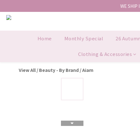
WE SHIP 
Home
Monthly Special
26 Autum
Clothing & Accessories
View All
/
Beauty - By Brand
/
Aiam