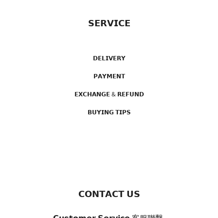
𝗦𝗘𝗥𝗩𝗜𝗖𝗘
𝗗𝗘𝗟𝗜𝗩𝗘𝗥𝗬
𝗣𝗔𝗬𝗠𝗘𝗡𝗧
𝗘𝗫𝗖𝗛𝗔𝗡𝗚𝗘 & 𝗥𝗘𝗙𝗨𝗡𝗗
𝗕𝗨𝗬𝗜𝗡𝗚 𝗧𝗜𝗣𝗦
𝗖𝗢𝗡𝗧𝗔𝗖𝗧 𝗨𝗦